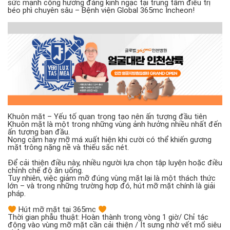
sức mạnh cộng hưởng đáng kinh ngạc tại trung tâm điều trị
béo phì chuyên sâu – Bệnh viện Global 365mc Incheon!
Khuôn mặt – Yếu tố quan trọng tạo nên ấn tượng đầu tiên
Khuôn mặt là một trong những vùng ảnh hưởng nhiều nhất đến
ấn tượng ban đầu.
Nọng cằm hay mỡ má xuất hiện khi cười có thể khiến gương
mặt trông nặng nề và thiếu sắc nét.
Để cải thiện điều này, nhiều người lựa chọn tập luyện hoặc điều
chỉnh chế độ ăn uống.
Tuy nhiên, việc giảm mỡ đúng vùng mặt lại là một thách thức
lớn – và trong những trường hợp đó, hút mỡ mặt chính là giải
pháp.
Hút mỡ mặt tại 365mc
Thời gian phẫu thuật: Hoàn thành trong vòng 1 giờ/ Chỉ tác
động vào vùng mỡ mặt cần cải thiện / Ít sưng nhờ vết mổ siêu