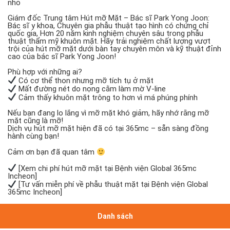
nhỏ
Giám đốc Trung tâm Hút mỡ Mặt – Bác sĩ Park Yong Joon:
Bác sĩ y khoa, Chuyên gia phẫu thuật tạo hình có chứng chỉ
quốc gia, Hơn 20 năm kinh nghiệm chuyên sâu trong phẫu
thuật thẩm mỹ khuôn mặt. Hãy trải nghiệm chất lượng vượt
trội của hút mỡ mặt dưới bàn tay chuyên môn và kỹ thuật đỉnh
cao của bác sĩ Park Yong Joon!
Phù hợp với những ai?
Có cơ thể thon nhưng mỡ tích tụ ở mặt
Mất đường nét do nọng cằm làm mờ V-line
Cảm thấy khuôn mặt trông to hơn vì má phúng phính
Nếu bạn đang lo lắng vì mỡ mặt khó giảm, hãy nhớ rằng mỡ
mặt cũng là mỡ!
Dịch vụ hút mỡ mặt hiện đã có tại 365mc – sẵn sàng đồng
hành cùng bạn!
Cảm ơn bạn đã quan tâm
[Xem chi phí hút mỡ mặt tại Bệnh viện Global 365mc
Incheon]
[Tư vấn miễn phí về phẫu thuật mặt tại Bệnh viện Global
365mc Incheon]
Danh sách