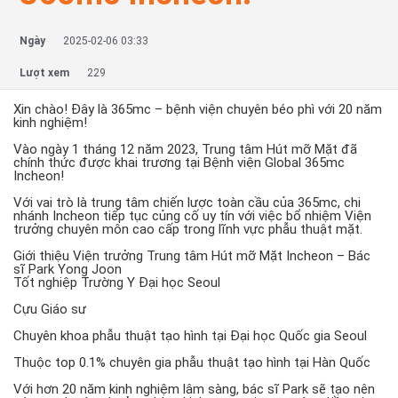
Ngày
2025-02-06 03:33
Lượt xem
229
Xin chào! Đây là 365mc – bệnh viện chuyên béo phì với 20 năm
kinh nghiệm!
Vào ngày 1 tháng 12 năm 2023, Trung tâm Hút mỡ Mặt đã
chính thức được khai trương tại Bệnh viện Global 365mc
Incheon!
Với vai trò là trung tâm chiến lược toàn cầu của 365mc, chi
nhánh Incheon tiếp tục củng cố uy tín với việc bổ nhiệm Viện
trưởng chuyên môn cao cấp trong lĩnh vực phẫu thuật mặt.
Giới thiệu Viện trưởng Trung tâm Hút mỡ Mặt Incheon – Bác
sĩ Park Yong Joon
Tốt nghiệp Trường Y Đại học Seoul
Cựu Giáo sư
Chuyên khoa phẫu thuật tạo hình tại Đại học Quốc gia Seoul
Thuộc top 0.1% chuyên gia phẫu thuật tạo hình tại Hàn Quốc
Với hơn 20 năm kinh nghiệm lâm sàng, bác sĩ Park sẽ tạo nên