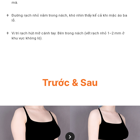
mà.
+
Đường rạch nhỏ nằm trong nách, khó nhìn thấy kể cả khi mặc áo ba
lỗ.
+
Vị trí rạch hút mỡ cánh tay: Bên trong nách (vết rạch nhỏ 1–2 mm ở
khu vực không lộ).
Trước & Sau