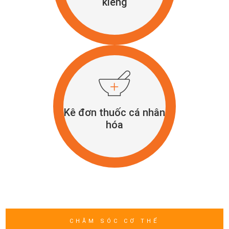
kiêng
Kê đơn thuốc cá nhân
hóa
CHĂM SÓC CƠ THỂ