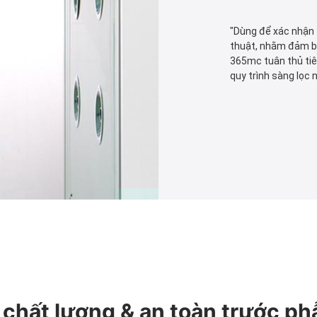
"Dùng để xác nhận t
thuật, nhằm đảm bả
365mc tuân thủ tiê
quy trình sàng lọc
 chất lượng & an toàn trước ph