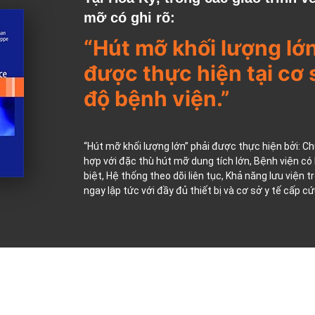
mỡ có ghi rõ:
“Hút mỡ khối lượng lớ
được thực hiện tại cơ 
độ bệnh viện.”
“Hút mỡ khối lượng lớn” phải được thực hiện bởi: C
hợp với đặc thù hút mỡ dung tích lớn, Bệnh viện có
biệt, Hệ thống theo dõi liên tục, Khả năng lưu viện t
ngay lập tức với đầy đủ thiết bị và cơ sở y tế cấp cứ