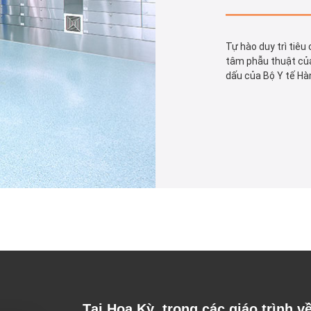
Tự hào duy trì tiê
tâm phẫu thuật của
dấu của Bộ Y tế Hà
Tại Hoa Kỳ, trong các giáo trình v