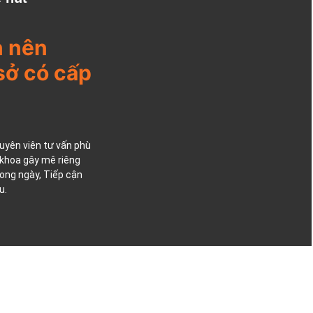
n nên
sở có cấp
huyên viên tư vấn phù
 khoa gây mê riêng
rong ngày, Tiếp cận
u.