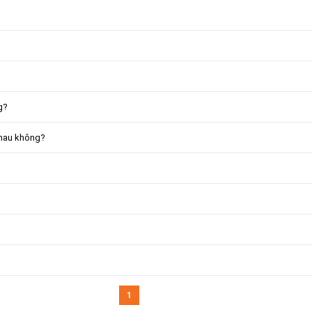
g?
nhau không?
1