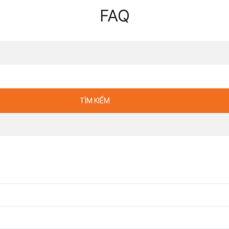
FAQ
TÌM KIẾM