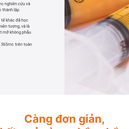
c nghiên cứu và
i thành lập.
y tế khác đã học
iện tượng, và là
út mỡ không phẫu
a 365mc trên toàn
Càng đơn giản,