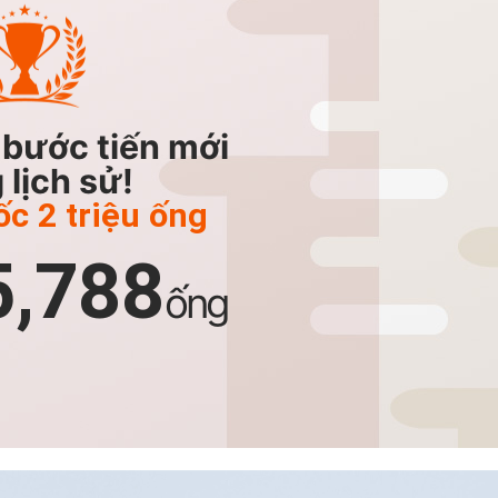
bước tiến mới
 lịch sử!
ốc 2 triệu ống
5,788
ống